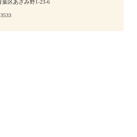
葉区あざみ野1-23-6
-3533