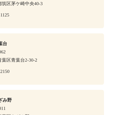
筑区茅ケ崎中央40-3
-1125
葉台
062
葉区青葉台2-30-2
-2150
ざみ野
011