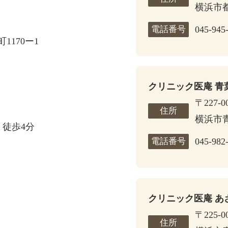
横浜市都
電話番号
045-945
170ー1
クリニック医庵 青
〒227-0
住所
横浜市青
 徒歩4分
電話番号
045-982
クリニック医庵 あ
〒225-0
住所