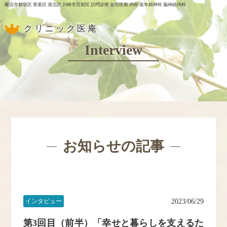
横浜市都筑区 青葉区 港北区 川崎市宮前区 訪問診療 在宅医療 内科 老年精神科 脳神経内科
MENU
クリニック医庵
Interview
お知らせの記事
インタビュー
2023/06/29
第3回目（前半）「幸せと暮らしを支えるた